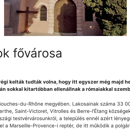
ok fővárosa
égi kelták tudták volna, hogy itt egyszer még majd h
lán sokkal kitartóbban ellenállnak a rómaiakkal szem
 Bouches-du-Rhône megyében. Lakosainak száma 33 003 
he, Saint-Victoret, Vitrolles és Berre-l’Étang községe
szági testvérvárosunkról, a település ennél azért lénye
l a Marseille-Provence-i reptér, de itt működik a polgár