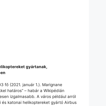
elikoptereket gyártanak,
ben
fő (2021. január 1.). Marignane
kkel határos” – habár a Wikipédián
gesen izgalmasabb. A város például arról
i és katonai helikoptereket gyártó Airbus