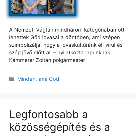
A Nemzeti Vágtán mindhárom kategóriában ott
lehettek Göd lovasai a döntőben, ami szépen
szimbolizálja, hogy a lovaskultúránk él, virul és
szép jövő előtt áll – nyilatkozta lapunknak
Kammerer Zoltán polgármester
Kategória
Minden, ami Göd
Legfontosabb a
közösségépítés és a