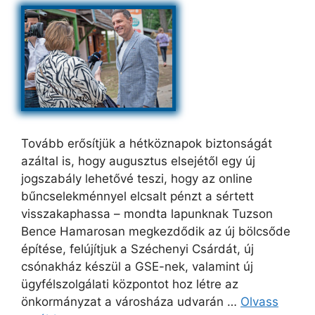
Tovább erősítjük a hétköznapok biztonságát
azáltal is, hogy augusztus elsejétől egy új
jogszabály lehetővé teszi, hogy az online
bűncselekménnyel elcsalt pénzt a sértett
visszakaphassa – mondta lapunknak Tuzson
Bence Hamarosan megkezdődik az új bölcsőde
építése, felújítjuk a Széchenyi Csárdát, új
csónakház készül a GSE-nek, valamint új
ügyfélszolgálati központot hoz létre az
önkormányzat a városháza udvarán …
Olvass