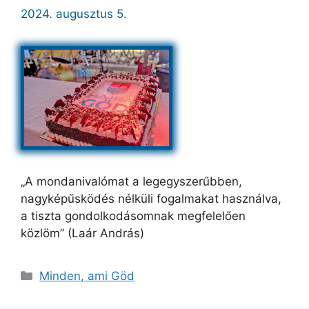
2024. augusztus 5.
„A mondanivalómat a legegyszerűbben,
nagyképűsködés nélküli fogalmakat használva,
a tiszta gondolkodásomnak megfelelően
közlöm” (Laár András)
Kategória
Minden, ami Göd