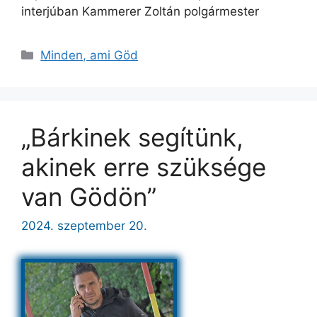
interjúban Kammerer Zoltán polgármester
Kategória
Minden, ami Göd
„Bárkinek segítünk,
akinek erre szüksége
van Gödön”
2024. szeptember 20.