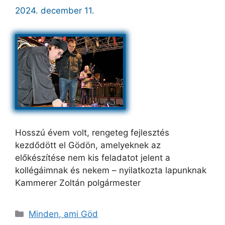
2024. december 11.
Hosszú évem volt, rengeteg fejlesztés
kezdődött el Gödön, amelyeknek az
előkészítése nem kis feladatot jelent a
kollégáimnak és nekem – nyilatkozta lapunknak
Kammerer Zoltán polgármester
Kategória
Minden, ami Göd