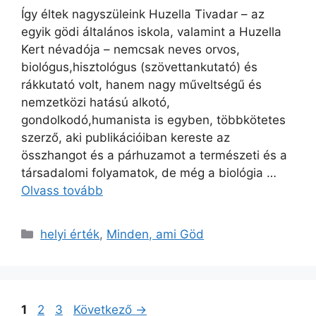
Így éltek nagyszüleink Huzella Tivadar – az
egyik gödi általános iskola, valamint a Huzella
Kert névadója – nemcsak neves orvos,
biológus,hisztológus (szövettankutató) és
rákkutató volt, hanem nagy műveltségű és
nemzetközi hatású alkotó,
gondolkodó,humanista is egyben, többkötetes
szerző, aki publikációiban kereste az
összhangot és a párhuzamot a természeti és a
társadalomi folyamatok, de még a biológia …
Olvass tovább
Kategória
helyi érték
,
Minden, ami Göd
Oldal
Oldal
Oldal
1
2
3
Következő
→