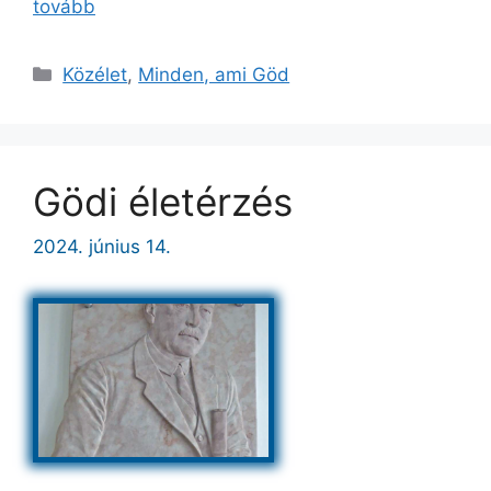
tovább
Kategória
Közélet
,
Minden, ami Göd
Gödi életérzés
2024. június 14.