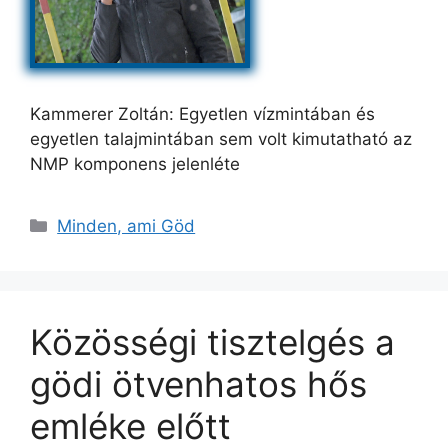
Kammerer Zoltán: Egyetlen vízmintában és
egyetlen talajmintában sem volt kimutatható az
NMP komponens jelenléte
Kategória
Minden, ami Göd
Közösségi tisztelgés a
gödi ötvenhatos hős
emléke előtt