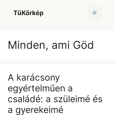
Kilépés
a
TüKörkép
Menü
tartalomba
Minden, ami Göd
A karácsony
egyértelműen a
családé: a szüleimé és
a gyerekeimé