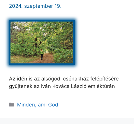
2024. szeptember 19.
Az idén is az alsógödi csónakház felépítésére
gyűjtenek az Iván Kovács László emléktúrán
Kategória
Minden, ami Göd