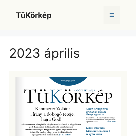
Kilépés
a
TüKörkép
Menü
tartalomba
2023 április