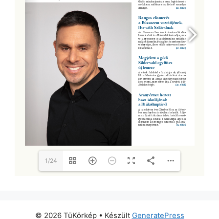
1/24
© 2026 TüKörkép
• Készült
GeneratePress