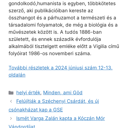
gondolkodó,humanista is egyben, többkötetes
szerző, aki publikációiban kereste az
összhangot és a párhuzamot a természeti és a
társadalomi folyamatok, de még a biológia és a
művészetek között is. A tudós 1886-ban
született, és ennek századik évfordulója
alkalmából tisztelgett emléke előtt a Vigilia című
folyóirat 1986-os novemberi száma.
További részletek a 2024 júniusi szám 12-13.
oldalán
Kategória
helyi érték
,
Minden, ami Göd
Felújítják a Széchenyi Csárdát, és új
csónakházat kap a GSE
Ismét Varga Zalán kapta a Kóczán Mór
Vándordíjat