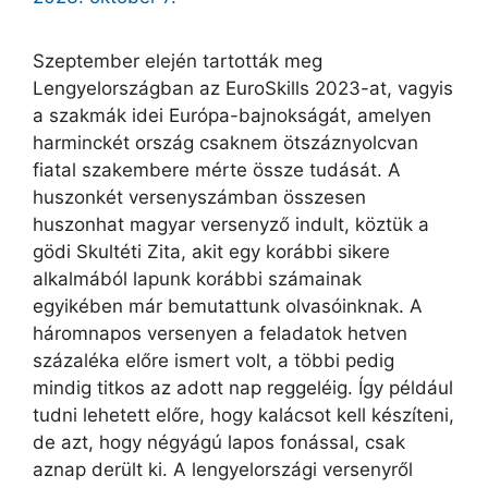
Szeptember elején tartották meg
Lengyelországban az EuroSkills 2023-at, vagyis
a szakmák idei Európa-bajnokságát, amelyen
harminckét ország csaknem ötszáznyolcvan
fiatal szakembere mérte össze tudását. A
huszonkét versenyszámban összesen
huszonhat magyar versenyző indult, köztük a
gödi Skultéti Zita, akit egy korábbi sikere
alkalmából lapunk korábbi számainak
egyikében már bemutattunk olvasóinknak. A
háromnapos versenyen a feladatok hetven
százaléka előre ismert volt, a többi pedig
mindig titkos az adott nap reggeléig. Így például
tudni lehetett előre, hogy kalácsot kell készíteni,
de azt, hogy négyágú lapos fonással, csak
aznap derült ki. A lengyelországi versenyről