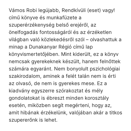
Vámos Robi legújabb, Rendkívüli (eset) vagy!
című könyve és munkafüzete a
szuperérzékenység belső erejéről, az
önelfogadás fontosságáról és az érzéketlen
világban való közlekedésről szól – olvashattuk a
minap a Dunakanyar Régió című lap
könyvismertetőjében. Mint kiderült, ez a könyv
nemcsak gyerekeknek készült, hanem felnőttek
számára egyaránt. Nem bonyolult pszichológiai
szakirodalom, aminek a felét talán nem is érti
az olvasó, de nem is gyerekes mese. Ez a
kiadvány egyszerre szórakoztat és mély
gondolatokat is ébreszt minden korosztály
esetén, miközben segít megérteni, hogy az,
amit hibának érzékelünk, valójában akár a titkos
szupererőnk is lehet.