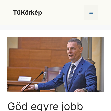
Kilépés
a
TüKörkép
Menü
tartalomba
Göd egyre jobb