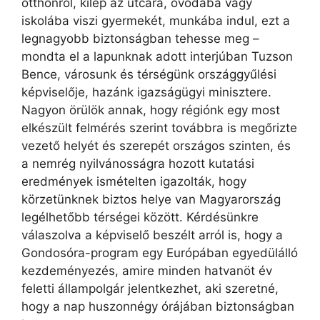
otthonról, kilép az utcára, óvodába vagy
iskolába viszi gyermekét, munkába indul, ezt a
legnagyobb biztonságban tehesse meg –
mondta el a lapunknak adott interjúban Tuzson
Bence, városunk és térségünk országgyűlési
képviselője, hazánk igazságügyi minisztere.
Nagyon örülök annak, hogy régiónk egy most
elkészült felmérés szerint továbbra is megőrizte
vezető helyét és szerepét országos szinten, és
a nemrég nyilvánosságra hozott kutatási
eredmények ismételten igazolták, hogy
körzetünknek biztos helye van Magyarország
legélhetőbb térségei között. Kérdésünkre
válaszolva a képviselő beszélt arról is, hogy a
Gondosóra-program egy Európában egyedülálló
kezdeményezés, amire minden hatvanöt év
feletti állampolgár jelentkezhet, aki szeretné,
hogy a nap huszonnégy órájában biztonságban