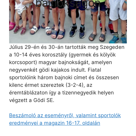
bajnokságon
Július 29-én és 30-án tartották meg Szegeden
a 10-14 éves korosztály (gyermek és kölyök
korcsoport) magyar bajnokságát, amelyen
negyvenkét gödi kajakos indult. Fiatal
sportolóink három bajnoki címet és összesen
kilenc érmet szereztek (3-2-4), az
éremtáblázaton így a tizennegyedik helyen
végzett a Gödi SE.
Beszámoló az eseményről, valamint sportolók
eredményei a magazin 16-17. oldalán