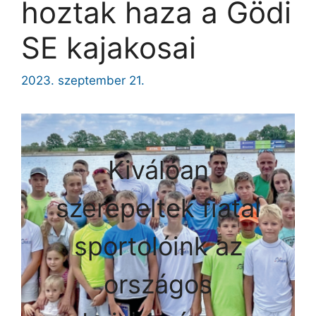
hoztak haza a Gödi
SE kajakosai
2023. szeptember 21.
Kiválóan
szerepeltek fiatal
sportolóink az
országos