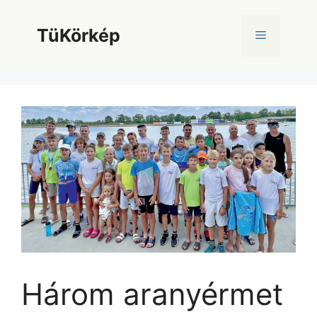
Kilépés
a
TüKörkép
Menü
tartalomba
Három aranyérmet