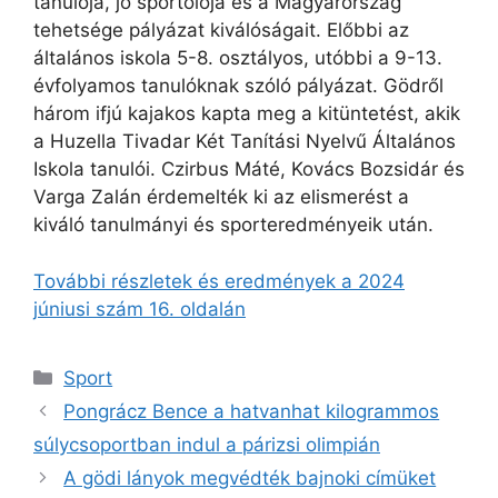
tanulója, jó sportolója és a Magyarország
tehetsége pályázat kiválóságait. Előbbi az
általános iskola 5-8. osztályos, utóbbi a 9-13.
évfolyamos tanulóknak szóló pályázat. Gödről
három ifjú kajakos kapta meg a kitüntetést, akik
a Huzella Tivadar Két Tanítási Nyelvű Általános
Iskola tanulói. Czirbus Máté, Kovács Bozsidár és
Varga Zalán érdemelték ki az elismerést a
kiváló tanulmányi és sporteredményeik után.
További részletek és eredmények a 2024
júniusi szám 16. oldalán
Kategória
Sport
Pongrácz Bence a hatvanhat kilogrammos
súlycsoportban indul a párizsi olimpián
A gödi lányok megvédték bajnoki címüket