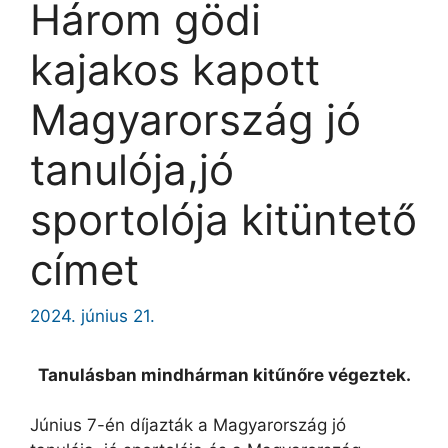
Három gödi
kajakos kapott
Magyarország jó
tanulója,jó
sportolója kitüntető
címet
2024. június 21.
Tanulásban mindhárman kitűnőre végeztek.
Június 7-én díjazták a Magyarország jó