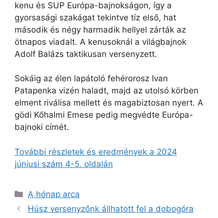
kenu és SUP Európa-bajnokságon, így a
gyorsasági szakágat tekintve tíz első, hat
második és négy harmadik hellyel zárták az
ötnapos viadalt. A kenusoknál a világbajnok
Adolf Balázs taktikusan versenyzett.
Sokáig az élen lapátoló fehérorosz Ivan
Patapenka vizén haladt, majd az utolsó körben
elment riválisa mellett és magabiztosan nyert. A
gödi Kőhalmi Emese pedig megvédte Európa-
bajnoki címét.
További részletek és eredmények a 2024
júniusi szám 4-5. oldalán
Kategória
A hónap arca
Húsz versenyzőnk állhatott fel a dobogóra