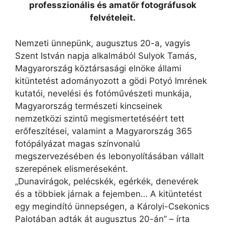
professzionális és amatőr fotográfusok
felvételeit.
Nemzeti ünnepünk, augusztus 20-a, vagyis
Szent István napja alkalmából Sulyok Tamás,
Magyarország köztársasági elnöke állami
kitüntetést adományozott a gödi Potyó Imrének
kutatói, nevelési és fotóművészeti munkája,
Magyarország természeti kincseinek
nemzetközi szintű megismertetéséért tett
erőfeszítései, valamint a Magyarország 365
fotópályázat magas színvonalú
megszervezésében és lebonyolításában vállalt
szerepének elismeréseként.
„Dunavirágok, pelécskék, egérkék, denevérek
és a többiek járnak a fejemben… A kitüntetést
egy megindító ünnepségen, a Károlyi-Csekonics
Palotában adták át augusztus 20-án” – írta