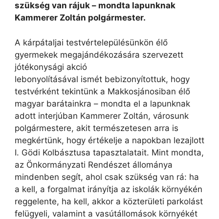
szükség van rájuk – mondta lapunknak
Kammerer Zoltán polgármester.
A kárpátaljai testvértelepülésünkön élő
gyermekek megajándékozására szervezett
jótékonysági akció
lebonyolításával ismét bebizonyítottuk, hogy
testvérként tekintünk a Makkosjánosiban élő
magyar barátainkra – mondta el a lapunknak
adott interjúban Kammerer Zoltán, városunk
polgármestere, akit természetesen arra is
megkértünk, hogy értékelje a napokban lezajlott
I. Gödi Kolbásztusa tapasztalatait. Mint mondta,
az Önkormányzati Rendészet állománya
mindenben segít, ahol csak szükség van rá: ha
a kell, a forgalmat irányítja az iskolák környékén
reggelente, ha kell, akkor a közterületi parkolást
felügyeli, valamint a vasútállomások környékét