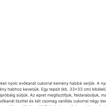
jéket nyolc evőkanál cukorral kemény habbá verjük. A ny
y habhoz keverjük. Egy tepsit (kb. 33×33 cm) kibélelün
róbáig sütjük. Az epret megtisztítjuk, feldaraboljuk, majd
vőkanál liszttel és két csomag vaníliás cukorral négy de