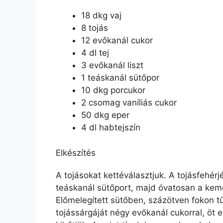
18 dkg vaj
8 tojás
12 evőkanál cukor
4 dl tej
3 evőkanál liszt
1 teáskanál sütőpor
10 dkg porcukor
2 csomag vaníliás cukor
50 dkg eper
4 dl habtejszín
Elkészítés
A tojásokat kettéválasztjuk. A tojásfehér
teáskanál sütőport, majd óvatosan a kemén
Előmelegített sütőben, százötven fokon tűp
tojássárgáját négy evőkanál cukorral, öt e