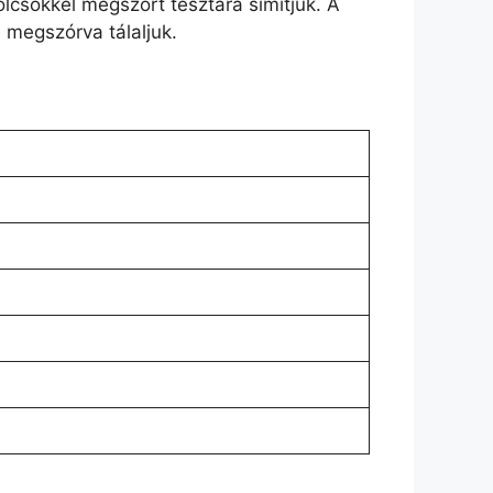
ölcsökkel megszórt tésztára simítjuk. A
 megszórva tálaljuk.