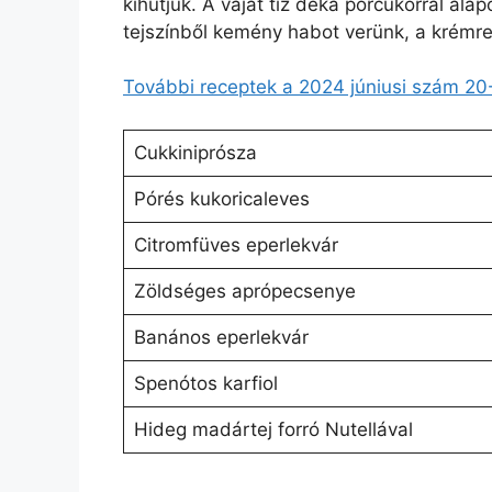
kihűtjük. A vajat tíz deka porcukorral al
tejszínből kemény habot verünk, a krémre
További receptek a 2024 júniusi szám 20-
Cukkiniprósza
Pórés kukoricaleves
Citromfüves eperlekvár
Zöldséges aprópecsenye
Banános eperlekvár
Spenótos karfiol
Hideg madártej forró Nutellával