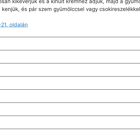
aposan kikeverjük és a kihűlt krémhez adjuk, majd a gyüm
 kenjük, és pár szem gyümölccsel vagy csokireszelékkel
21. oldalán