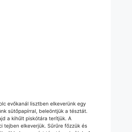
olc evőkanál lisztben elkeverünk egy
k sütőpapírral, beleöntjük a tésztát.
 a kihűlt piskótára terítjük. A
ci tejben elkeverjük. Sűrűre főzzük és