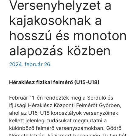
Versenyhelyzet a
kajakosoknak a
hosszú és monoton
alapozás közben
2024. február 26.
Héraklész fizikai felmérő (U15-U18)
Február 11-én rendezték meg a Serdülő és
Ifjúsági Héraklész Központi Felmérőt Győrben,
ahol az U15-U18 korosztályok versenyzőinek
kellett jelenlegi tudásukat megmutatni a
különböző felmérő versenyszámokban. Gödről
Németh István, közismert becenevén, Putyu hét