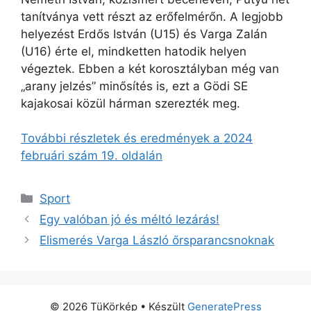
tanítványa vett részt az erőfelmérőn. A legjobb
helyezést Erdős István (U15) és Varga Zalán
(U16) érte el, mindketten hatodik helyen
végeztek. Ebben a két korosztályban még van
„arany jelzés” minősítés is, ezt a Gödi SE
kajakosai közül hárman szerezték meg.
További részletek és eredmények a 2024
februári szám 19. oldalán
Kategória
Sport
Egy valóban jó és méltó lezárás!
Elismerés Varga László őrsparancsnoknak
© 2026 TüKörkép
• Készült
GeneratePress