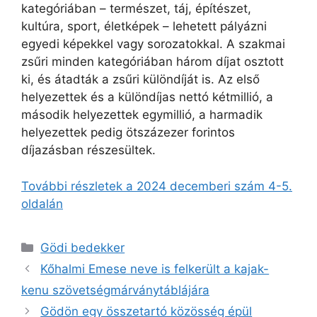
kategóriában – természet, táj, építészet,
kultúra, sport, életképek – lehetett pályázni
egyedi képekkel vagy sorozatokkal. A szakmai
zsűri minden kategóriában három díjat osztott
ki, és átadták a zsűri különdíját is. Az első
helyezettek és a különdíjas nettó kétmillió, a
második helyezettek egymillió, a harmadik
helyezettek pedig ötszázezer forintos
díjazásban részesültek.
További részletek a 2024 decemberi szám 4-5.
oldalán
Kategória
Gödi bedekker
Kőhalmi Emese neve is felkerült a kajak-
kenu szövetségmárványtáblájára
Gödön egy összetartó közösség épül