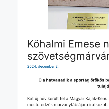
Kőhalmi Emese ne
szövetségmárván
2024. december 2.
Ő a hatvanadik a sportág örökös b
tulaj
Két új név került fel a Magyar Kajak-Ke
mesteredzők márványtáblájára iratkozott