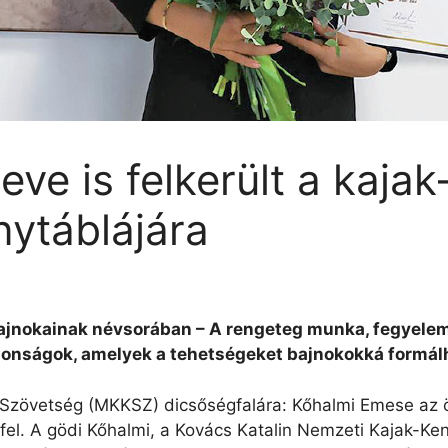
ve is felkerült a kaja
ytáblájára
ajnokainak névsorában – A rengeteg munka, fegyelem,
donságok, amelyek a tehetségeket bajnokokká formál
nu Szövetség (MKKSZ) dicsőségfalára: Kőhalmi Emese az
 fel. A gödi Kőhalmi, a Kovács Katalin Nemzeti Kajak-