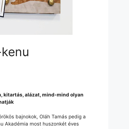
k-kenu
 kitartás, alázat, mind-mind olyan
hatják
 örökös bajnokok, Oláh Tamás pedig a
Kenu Akadémia most huszonkét éves