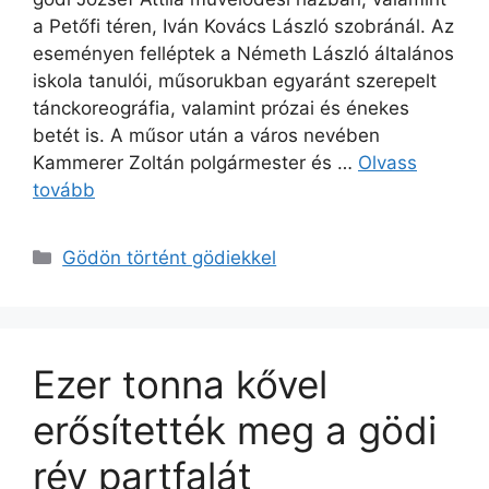
a Petőfi téren, Iván Kovács László szobránál. Az
eseményen felléptek a Németh László általános
iskola tanulói, műsorukban egyaránt szerepelt
tánckoreográfia, valamint prózai és énekes
betét is. A műsor után a város nevében
Kammerer Zoltán polgármester és …
Olvass
tovább
Kategória
Gödön történt gödiekkel
Ezer tonna kővel
erősítették meg a gödi
rév partfalát