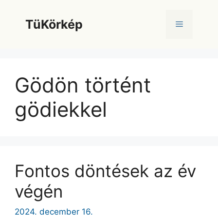
Kilépés
a
TüKörkép
Menü
tartalomba
Gödön történt
gödiekkel
Fontos döntések az év
végén
2024. december 16.