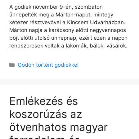
A gödiek november 9-én, szombaton
ünnepelték meg a Márton-napot, mintegy
kétezer résztvevővel a Kincsem Udvarházban.
Márton napja a karácsony előtti negyvennapos
böjt előtti utolsó ünnepnap, ezért ezen a napon
rendszeresek voltak a lakomák, bálok, vásárok.
Kategória
Gödön történt gödiekkel
Emlékezés és
koszorúzás az
ötvenhatos magyar