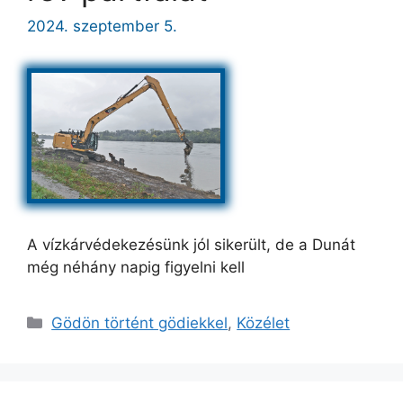
2024. szeptember 5.
A vízkárvédekezésünk jól sikerült, de a Dunát
még néhány napig figyelni kell
Kategória
Gödön történt gödiekkel
,
Közélet