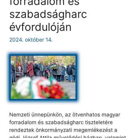
forradalom és
szabadságharc
évfordulóján
2024. október 14.
Nemzeti ünnepünkön, az ötvenhatos magyar
forradalom és szabadságharc tiszteletére
rendeztek önkormányzati megemlékezést a
gödi József Attila művelődési házban, valamint