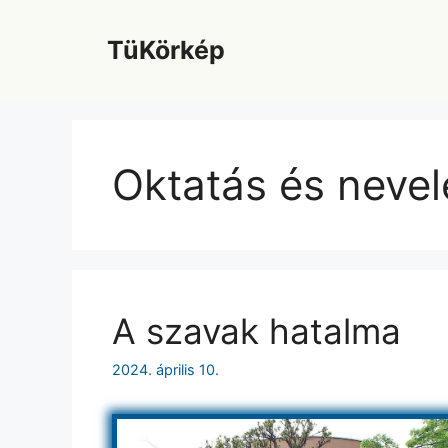
Kilépés
a
TüKörkép
tartalomba
Oktatás és nevel
A szavak hatalma
2024. április 10.