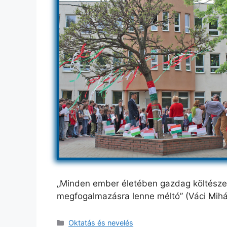
„Minden ember életében gazdag költészet 
megfogalmazásra lenne méltó” (Váci Mihá
Kategória
Oktatás és nevelés