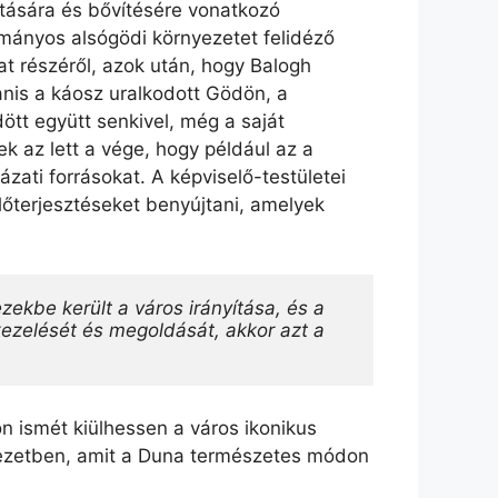
jítására és bővítésére vonatkozó
yományos alsógödi környezetet felidéző
 részéről, azok után, hogy Balogh
nis a káosz uralkodott Gödön, a
ött együtt senkivel, még a saját
ek az lett a vége, hogy például az a
ti forrásokat. A képviselő-testületei
lőterjesztéseket benyújtani, amelyek
kbe került a város irányítása, és a 
ezelését és megoldását, akkor azt a 
n ismét kiülhessen a város ikonikus
nyezetben, amit a Duna természetes módon