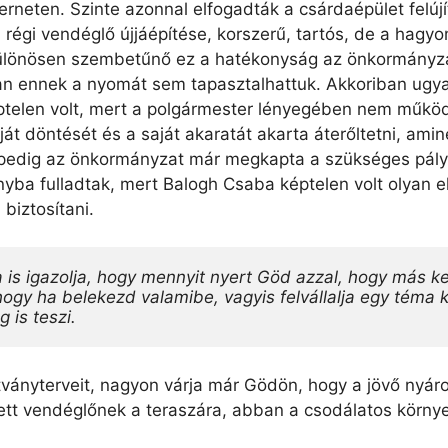
terneten. Szinte azonnal elfogadták a csárdaépület felú
t, régi vendéglő újjáépítése, korszerű, tartós, de a hag
ülönösen szembetűnő ez a hatékonyság az önkormányzat
n ennek a nyomát sem tapasztalhattuk. Akkoriban ugya
éptelen volt, mert a polgármester lényegében nem működ
át döntését és a saját akaratát akarta áterőltetni, amin
pedig az önkormányzat már megkapta a szükséges pályáza
ba fulladtak, mert Balogh Csaba képtelen volt olyan e
biztosítani.
is igazolja, hogy mennyit nyert Göd azzal, hogy más keze
hogy ha belekezd valamibe, vagyis felvállalja egy téma k
 is teszi.
tványterveit, nagyon várja már Gödön, hogy a jövő nyáro
ített vendéglőnek a teraszára, abban a csodálatos kör