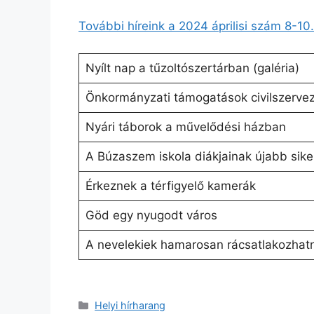
További híreink a 2024 áprilisi szám 8-10.
Nyílt nap a tűzoltószertárban (galéria)
Önkormányzati támogatások civilszerve
Nyári táborok a művelődési házban
A Búzaszem iskola diákjainak újabb sike
Érkeznek a térfigyelő kamerák
Göd egy nyugodt város
A nevelekiek hamarosan rácsatlakozhat
Kategória
Helyi hírharang