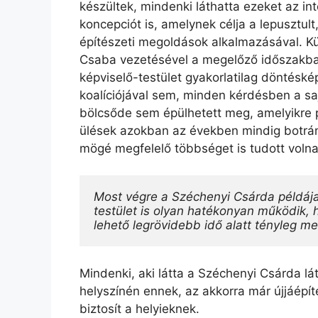
készültek, mindenki láthatta ezeket az in
koncepciót is, amelynek célja a lepusztul
építészeti megoldások alkalmazásával. K
Csaba vezetésével a megelőző időszakba
képviselő-testület gyakorlatilag döntésk
koalíciójával sem, minden kérdésben a saj
bölcsőde sem épülhetett meg, amelyikre 
ülések azokban az években mindig botrány
mögé megfelelő többséget is tudott volna 
Most végre a Széchenyi Csárda példája 
testület is olyan hatékonyan működik, 
lehető legrövidebb idő alatt tényleg meg
Mindenki, aki látta a Széchenyi Csárda lá
helyszínén ennek, az akkorra már újjáép
biztosít a helyieknek.