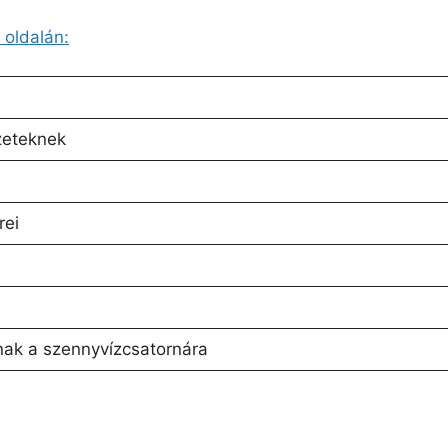
 oldalán:
zeteknek
rei
nak a szennyvízcsatornára