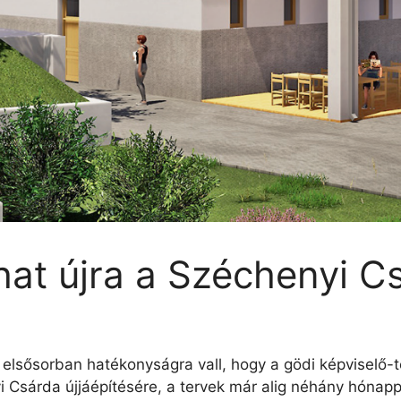
hat újra a Széchenyi C
 elsősorban hatékonyságra vall, hogy a gödi képviselő-t
i Csárda újjáépítésére, a tervek már alig néhány hónapp