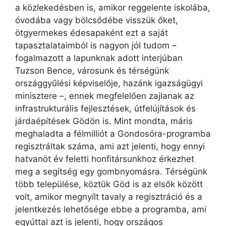
a közlekedésben is, amikor reggelente iskolába,
óvodába vagy bölcsődébe visszük őket,
ötgyermekes édesapaként ezt a saját
tapasztalataimból is nagyon jól tudom –
fogalmazott a lapunknak adott interjúban
Tuzson Bence, városunk és térségünk
országgyűlési képviselője, hazánk igazságügyi
minisztere –, ennek megfelelően zajlanak az
infrastrukturális fejlesztések, útfelújítások és
járdaépítések Gödön is. Mint mondta, máris
meghaladta a félmilliót a Gondosóra-programba
regisztráltak száma, ami azt jelenti, hogy ennyi
hatvanöt év feletti honfitársunkhoz érkezhet
meg a segítség egy gombnyomásra. Térségünk
több települése, köztük Göd is az elsők között
volt, amikor megnyílt tavaly a regisztráció és a
jelentkezés lehetősége ebbe a programba, ami
egyúttal azt is jelenti, hogy országos